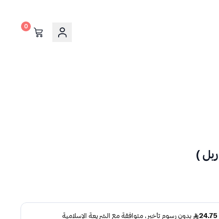
0
بل )