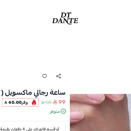
دانتي | DANTE
ساعة رجالي ماكسويل ( ر
99
139
وفر
40.00
متوفر