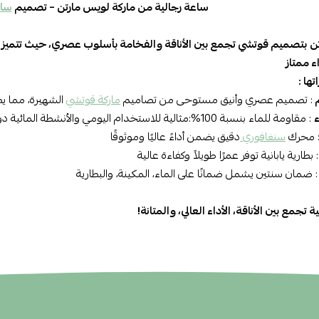
ساعة رجالية من ماركة لويس مارتن – تصميم
ساع
ن
بتصميم قوتشي تجمع بين الأناقة والفخامة بأسلوب عصري، حيث تتميز 
 ممتاز
ها :
م
: تصميم عصري وأنيق مستوحى من تصاميم
ماركة قوتشي
الشهيرة، مما 
: مقاومة للماء بنسبة 100%:مثالية للاستخدام اليومي والأنشطة المائية دون القلق من التلف
 محرك
سنغافوري
دقيق يضمن أداءً عاليًا وموثوقًا
: بطارية يابانية توفر عمرًا طويلاً وكفاءة عالية
: ضمان سنتين يشمل ضمانًا على الماء، المكينة، والبطارية
 تجمع بين الأناقة، الأداء العالي، والمتانة!