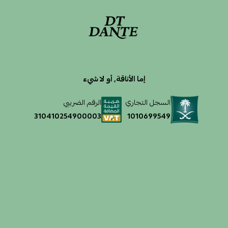
إما الأناقة, أو لا شيء
السجل التجاري
الرقم الضريبي
1010699549
310410254900003