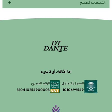
تقييمات المنتج
إما الأناقة, أو لا شيء
السجل التجاري
الرقم الضريبي
1010699549
310410254900003