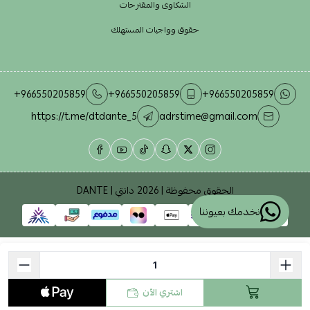
الشكاوى والمقترحات
حقوق وواجبات المستهلك
+966550205859
+966550205859
+966550205859
https://t.me/dtdante_5
adrstime@gmail.com
الحقوق محفوظة | 2026
دانتي | DANTE
نخدمك بعيوننا
اشتري الآن