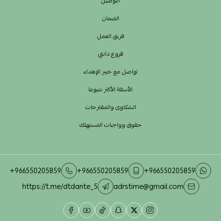
التوصيل
الضمان
فريق العمل
فروع دانتي
تواصل مع خبير الإهداء
الأسئلة الأكثر شيوعا
الشكاوى والمقترحات
حقوق وواجبات المستهلك
+966550205859
+966550205859
+966550205859
https://t.me/dtdante_5
adrstime@gmail.com