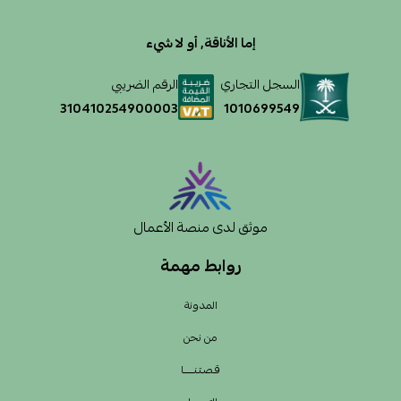
إما الأناقة, أو لا شيء
السجل التجاري
الرقم الضريبي
1010699549
310410254900003
موثق لدى منصة الأعمال
روابط مهمة
المدونة
من نحن
قـصـتـنــــــا