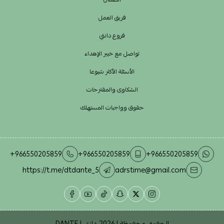
فريق العمل
فروع دانتي
تواصل مع خبير الإهداء
الأسئلة الأكثر شيوعا
الشكاوى والمقترحات
حقوق وواجبات المستهلك
+966550205859
+966550205859
+966550205859
https://t.me/dtdante_5
adrstime@gmail.com
الحقوق محفوظة | 2026
دانتي | DANTE