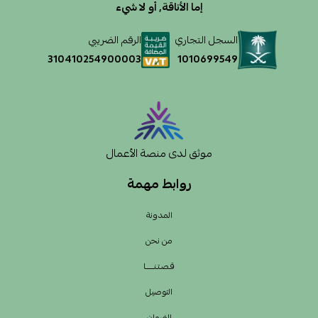
إما الأناقة, أو لا شيء
السجل التجاري
الرقم الضريبي
1010699549
310410254900003
موثق لدى منصة الأعمال
روابط مهمة
المدونة
من نحن
قـصـتـنــــــا
التوصيل
الضمان