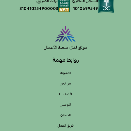
السجل التجاري
الرقم الضريبي
1010699549
310410254900003
موثق لدى منصة الأعمال
روابط مهمة
المدونة
من نحن
قـصـتـنــــــا
التوصيل
الضمان
فريق العمل