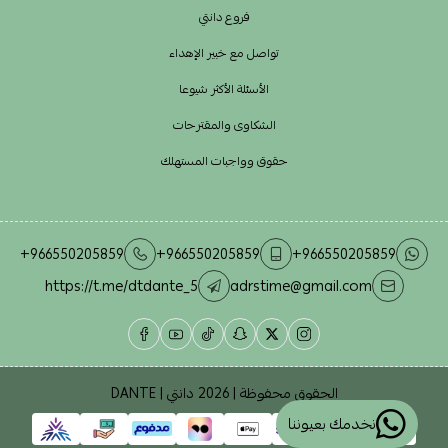
فروع دانتي
تواصل مع خبير الإهداء
الأسئلة الأكثر شيوعا
الشكاوى والمقترحات
حقوق وواجبات المستهلك
+966550205859
+966550205859
+966550205859
https://t.me/dtdante_5
adrstime@gmail.com
الحقوق محفوظة | 2026
دانتي | DANTE
نخدمك بعيوننا