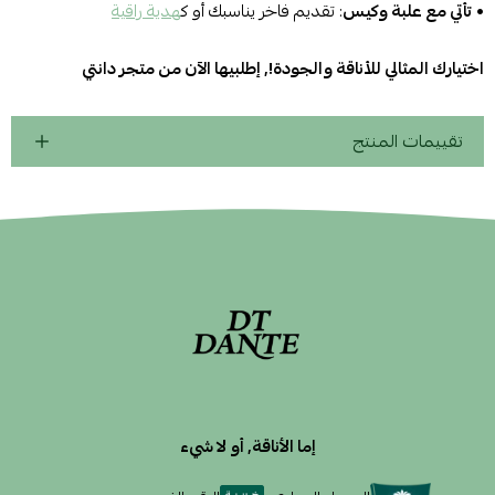
•
تأتي مع علبة وكيس
: تقديم فاخر يناسبك أو ك
هدية راقية
اختيارك المثالي للأناقة والجودة!, إطلبيها الآن من متجر دانتي
تقييمات المنتج
إما الأناقة, أو لا شيء