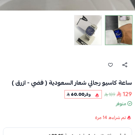
ساعة كاسيو رجالي شعار السعودية ( فضي - ازرق )
129
189
وفر
60.00
متوفر
تم شراءه
14
مرة