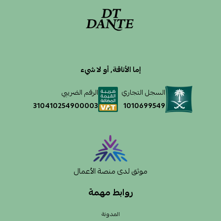
إما الأناقة, أو لا شيء
السجل التجاري
الرقم الضريبي
1010699549
310410254900003
موثق لدى منصة الأعمال
روابط مهمة
المدونة