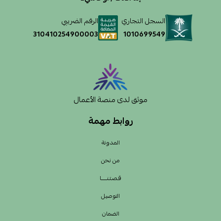
السجل التجاري
الرقم الضريبي
1010699549
310410254900003
موثق لدى منصة الأعمال
روابط مهمة
المدونة
من نحن
قـصـتـنــــــا
التوصيل
الضمان