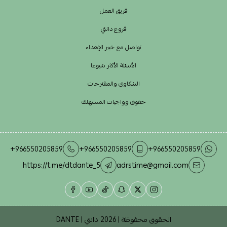
فريق العمل
فروع دانتي
تواصل مع خبير الإهداء
الأسئلة الأكثر شيوعا
الشكاوى والمقترحات
حقوق وواجبات المستهلك
+966550205859
+966550205859
+966550205859
https://t.me/dtdante_5
adrstime@gmail.com
الحقوق محفوظة | 2026
دانتي | DANTE