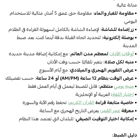
متانة عالية
• مقاومة للغبار والماء
: مقاومة حتى عمق 5 أمتار، مثالية للاستخدام
اليومي
• زر إضاءة للشاشة
: لإضاءة الشاشة بالكامل لسهولة القراءة في الظلام
• بوصلة إلكترونية:
لتحديد اتجاه القبلة بدقة أينما كنت، بعد ضبط
المدينة
•
أوقات الأذان
لمعظم مدن العالم
: مع إمكانية إضافة مدينة جديدة
•
منبه لكل صلاة:
يتغير تلقائيًا حسب وقت الأذان
• عرض التقويم الهجري والميلادي
: مع أيام الأسبوع
• عرض الوقت بنظام 12 ساعة (AM/PM) أو 24 ساعة
: حسب تفضيلك
•
منبه يومي
منتظم:
قابل للضبط ليعمل في أيام العمل فقط
•
اختيار اللغة
:
العربية أو الإنجليزية
•
خاصية متابعة قراءة
القرآن الكريم
: تحفظ رقم الآية والسورة
• معرفة
عمر القمر
: يعرض التاريخ الهجري مع الساعة
• إمكانية اختيار التوقيت الصيفي
: للبلدان التي تعتمد هذا النظام
دليل الضبط: