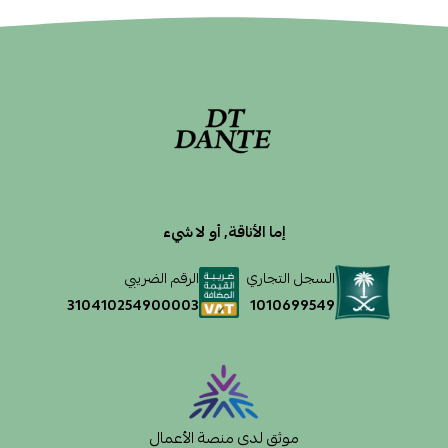
إما الأناقة, أو لا شيء
السجل التجاري
الرقم الضريبي
1010699549
310410254900003
موثق لدى منصة الأعمال