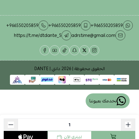
+966550205859
+966550205859
+966550205859
https://t.me/dtdante_5
adrstime@gmail.com
الحقوق محفوظة | 2026
دانتي | DANTE
نخدمك بعيوننا
اشتري الآن