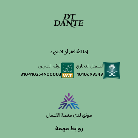
إما الأناقة, أو لا شيء
السجل التجاري
الرقم الضريبي
1010699549
310410254900003
موثق لدى منصة الأعمال
روابط مهمة