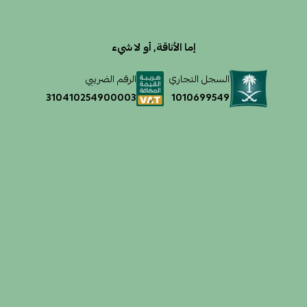
إما الأناقة, أو لا شيء
السجل التجاري
الرقم الضريبي
1010699549
310410254900003