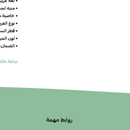
• لغة عربية
•
منبه لجم
•
خاصية مؤ
• نوع الع
• قطر السا
• لون المين
• الضمان:
ساعة حائ
روابط مهمة