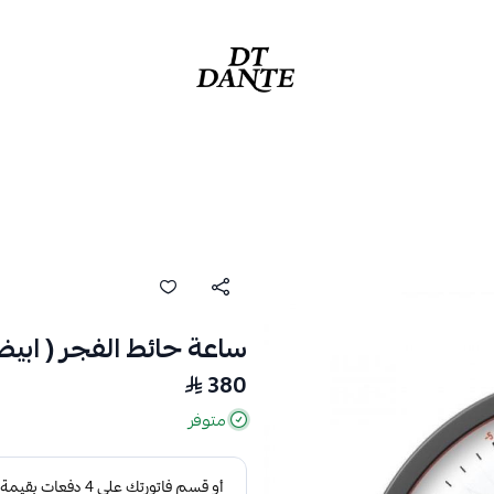
دانتي | DANTE
ساعة حائط الفجر ( ابيض 
380
متوفر