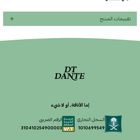
تقييمات المنتج
إما الأناقة, أو لا شيء
السجل التجاري
الرقم الضريبي
1010699549
310410254900003