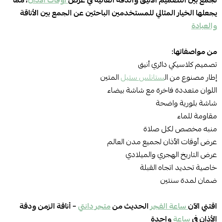
تجمع بين التصميم الأنيق والدقة العالية في عرض
أوقات الأذان
، مما
يجعلها الخيار المثالي للمستخدمين الباحثين عن الجمع بين الأناقة
والعبادة
من مواصفاتها:
تصميم كلاسيكي دائري أنيق
إطار مصنوع من ال
ستانلس ستيل
المتين
اللوان متعددة فاخرة مع شاشة بيضاء
شاشة بلورية واضحة
مقاومة للماء
منبه مخصص لكل صلاة
عرض أوقات الأذان لجميع مدن العالم
عرض التاريخ الهجري والميلادي
خاصية تحديد اتجاه القبلة
ضمان لمدة سنتين
اقتني الآن
ساعة الفجر
الحديث من
متجر دانتي
– أناقة الزمن ودقة
الأذان في
ساعة
واحدة