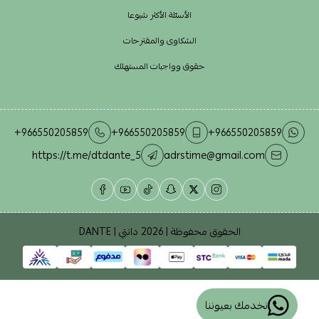
الأسئلة الأكثر شيوعا
الشكاوى والمقترحات
حقوق وواجبات المستهلك
+966550205859
+966550205859
+966550205859
https://t.me/dtdante_5
adrstime@gmail.com
الحقوق محفوظة | 2026
دانتي | DANTE
نخدمك بعيوننا