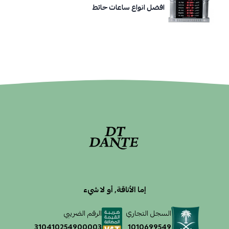
افضل انواع ساعات حائط
إما الأناقة, أو لا شيء
السجل التجاري
الرقم الضريبي
1010699549
310410254900003