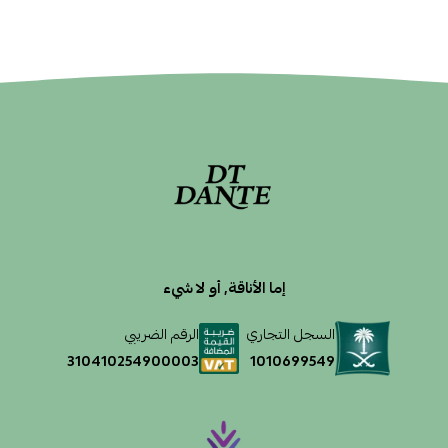
إما الأناقة, أو لا شيء
السجل التجاري
الرقم الضريبي
1010699549
310410254900003