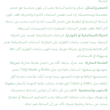
البدنية.
الحجم والشكل
: شكل وحجم الساعة يجب أن يكون متناسبًا مع حجم
معصمك وشخصيتك. إذا كنت تفضل الساعات الكبيرة والجريئة، فقد تكون
الساعة الرياضية أو الرقمية هي الخيار الأنسب. أما إذا كنت تبحث عن ساعة
أكثر أناقة، فقد تفضل الساعات الصغيرة ذات التصميمات البسيطة.
الحركة (الميكانيكية أو الكوارتز)
: الساعات الميكانيكية تعتمد على الحركة
اليدوية، بينما تعتمد ساعات الكوارتز على البطارية. الساعات الميكانيكية تعتبر
أكثر فخامة وتحتاج إلى صيانة دورية، بينما تكون ساعات الكوارتز أكثر دقة
وسهولة في الاستخدام.
العلامة التجارية
: عند شراء ساعة، تأكد من اختيار علامة تجارية معروفة
بجودتها وسمعتها. الساعات الفاخرة مثل Rolex و Tag Heuer تتميز
بتصاميمها الرائعة وجودة التصنيع، بينما توجد أيضًا علامات تجارية أقل
تكلفة مثل Seiko و Casio التي تقدم ساعات عالية الجودة بأسعار معقولة.
الأسلوب والشخصية
: الأهم من كل ذلك، أن تعكس الساعة شخصيتك
وأسلوبك. سواء كنت شخصًا كلاسيكيًا يحب التصاميم البسيطة أو مغامرًا
يبحث عن ساعة رياضية متينة، تأكد من أن الساعة تعبر عنك.