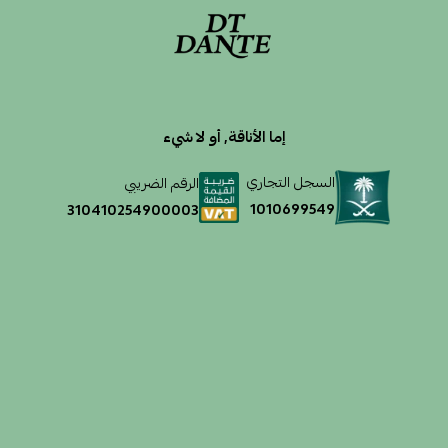
إما الأناقة, أو لا شيء
السجل التجاري
الرقم الضريبي
1010699549
310410254900003