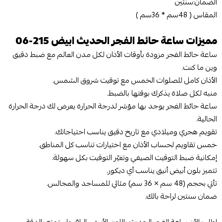
الضمان:سنتين
المقاس ( 48سم * 36سم )
مميزات ساعة حائط الفجر الحديث ابيض 215-06
ساعة حائط الفجر مزودة بأوقات الأذان لكل مدن العالم مع ضبط دقيق
وين ما كنت.
الأذان كامل للصلوات الخمس مع توقيت شروق الشمس.
منبه لكل صلاة يذكرك بوقتها بالضبط.
ساعة حائط الفجر يوجد بها مؤشر لدرجة الحرارة يعرض لك درجة الحرارة
الحالية.
تقويم هجري وميلادي مع تاريخ دقيق يناسب احتياجاتك.
خمس تقاويم لحساب الأذان مع اختيارات تناسب كل المناطق.
إمكانية ضبط التوقيت الصيفي وتغيّر التوقيت بكل سهولة.
تتميز بلون أبيض أنيق يناسب أي ديكور.
تأتي بحجم (48 سم × 36 سم) مثالي للمساجد والمجالس.
ضمان سنتين لراحة بالك.