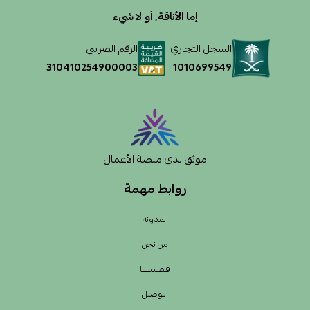
إما الأناقة, أو لا شيء
السجل التجاري
الرقم الضريبي
1010699549
310410254900003
موثق لدى منصة الأعمال
روابط مهمة
المدونة
من نحن
قـصـتـنــــــا
التوصيل