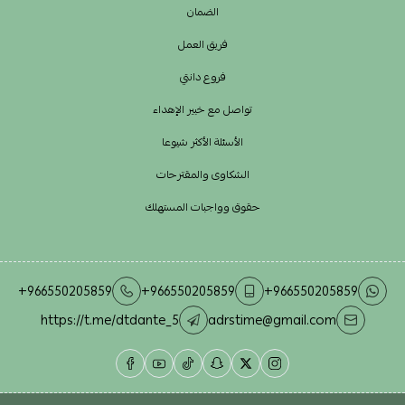
الضمان
فريق العمل
فروع دانتي
تواصل مع خبير الإهداء
الأسئلة الأكثر شيوعا
الشكاوى والمقترحات
حقوق وواجبات المستهلك
+966550205859
+966550205859
+966550205859
https://t.me/dtdante_5
adrstime@gmail.com