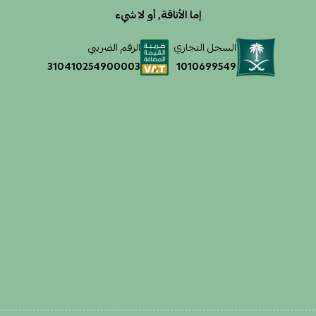
إما الأناقة, أو لا شيء
السجل التجاري
الرقم الضريبي
1010699549
310410254900003