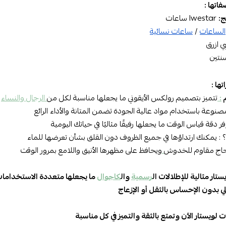
اتها :
ج:
lwestar ساعات
الساعات
/
ساعات نسائية
 ازرق
سنتين
ها :
م
:
تتميز بتصميم
رولكس
الأيقوني ما يجعلها مناسبة لكل من
الرجال والنساء
نوعة باستخدام مواد
عالية الجودة
تضمن المتانة والأداء الرائع
فر دقة قياس الوقت ما يجعلها رفيقًا مثاليًا في حياتك اليومية
؟ : يمكنك ارتداؤها في جميع الظروف دون القلق بشأن تعرضها للماء
اج مقاوم للخدوش
ويحافظ على مظهرها الأنيق واللامع بمرور الوقت
تار مثالية للإطلالات ال
رسمية
وال
كاجوال
ما يجعلها متعددة الاستخدامات
 بدون الإحساس بالثقل أو الإزعاج
 لويستار
الآن وتمتع بالثقة والتميز في كل مناسبة