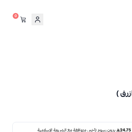
0
زرق )