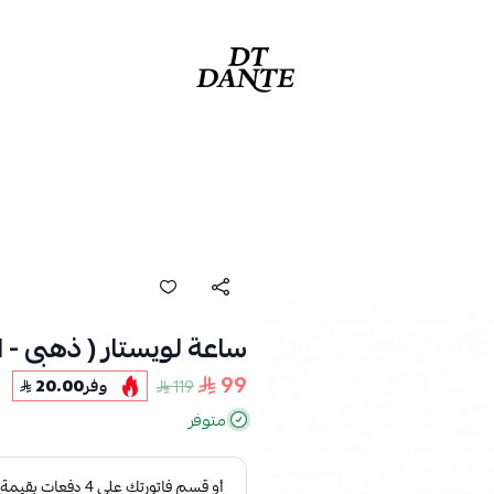
دانتي | DANTE
ساعة لويستار ( ذهبى - ا
99
119
وفر
20.00
متوفر