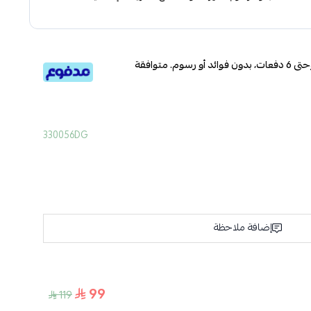
قسم دفعاتك بطريقة ميسرة إلى 4 وحتى 6 دفعات، بدون فوائد أو رسوم. متوافقة
330056DG
إضافة ملاحظة
99
119