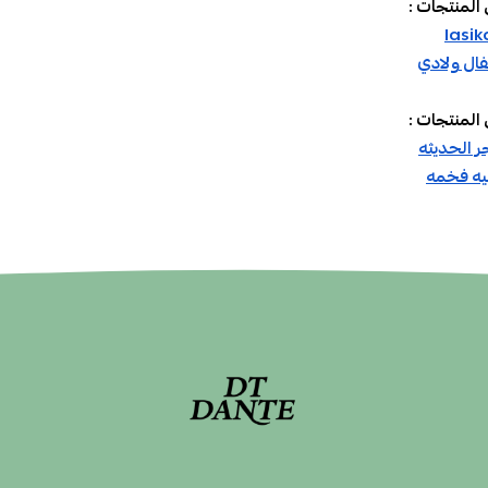
المنتجات :
ال ولادي
المنتجات :
ر الحديثه
يه فخمه