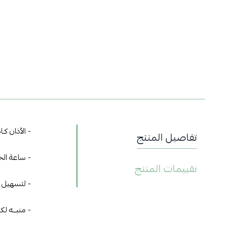
- الأذان ك
تفاصيل المنتج
- ساعة الح
تقييمات المنتج
- لتسهيل ضبط المد
- منبــه لك