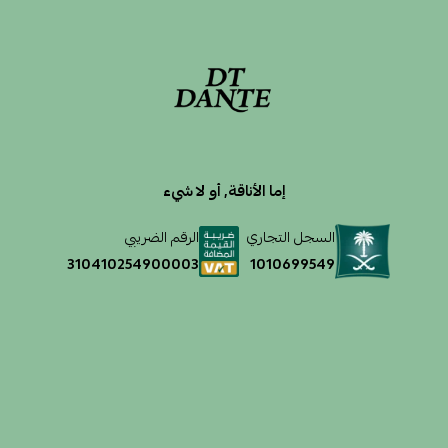
إما الأناقة, أو لا شيء
السجل التجاري
الرقم الضريبي
1010699549
310410254900003