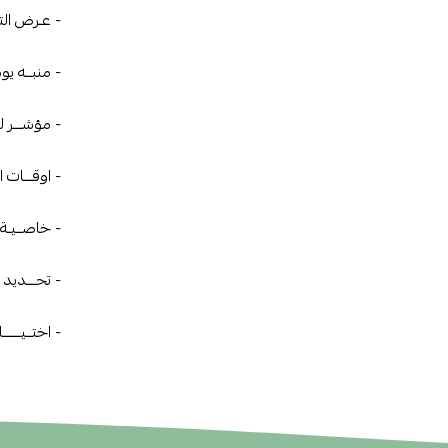
- عـرض التـ
- منبــه يو
- مؤشـــر لـ
- اوقـــات ال
- خاصــيـة ت
- تحـــديد ات
- اختــيــــــ