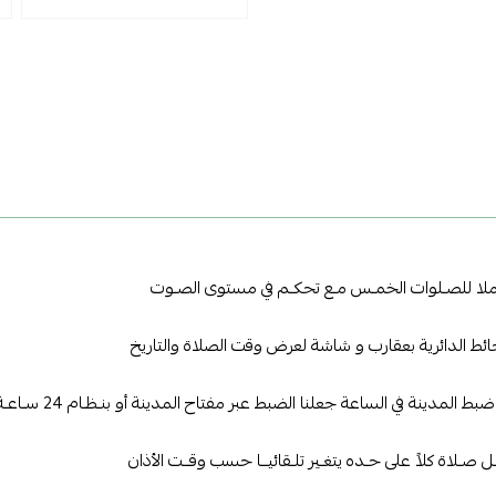
ـاملا للصـلوات الخمـس مـع تحكـم في مستوى الصـوت
ائط الدائرية بعقارب و شاشة لعرض وقت الصلاة والتاريخ
ينة في الساعة جعلنا الضبط عبر مفتاح المدينة أو بنـظـام 24 سـاعـة (AM / PM) عـرض الوقــت بنـظـام 12 سـاعـة
ـل صـلاة كلاً على حـده يتغـير تلـقائيــا حسب وقــت الأذان