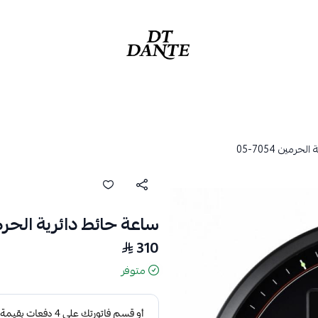
دانتي | DANTE
رمين 7054-05
ساعة حائط دائرية الحرمين 054
310
متوفر