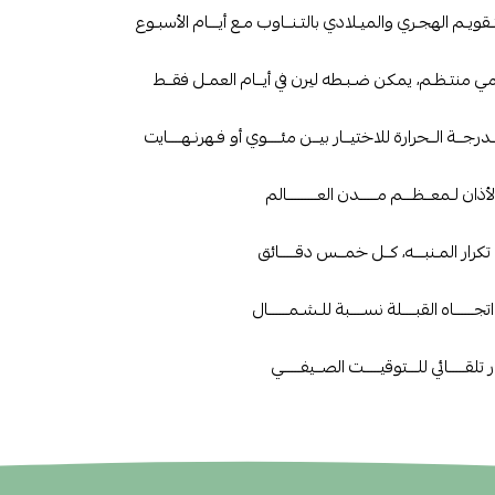
قويـم الهجـري والميـلادي بالتـنــاوب مـع أيـــام الأسبـوع
مي منتـظـم، يمكن ضـبـطه ليرن في أيــام العمـل فقــط
درجــة الــحرارة للاختيــار بيــن مئــــوي أو فـهرنـهــــايت
أذان لـمعــظـــم مـــــدن العـــــــــالم
كرار المـنبـــه، كــل خمــس دقـــــائق
جــــــاه القبــــلة نســــبة للـشـمــــــال
ار تلقـــــائي للـــتوقيـــــت الصــيفـــــي