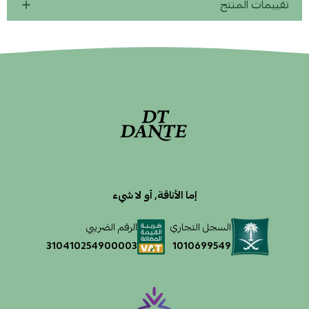
تقييمات المنتج
إما الأناقة, أو لا شيء
السجل التجاري
الرقم الضريبي
1010699549
310410254900003