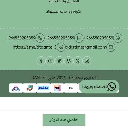
الشكاوى والمقترحات
حقوق وواجبات المستهلك
+966550205859
+966550205859
+966550205859
https://t.me/dtdante_5
adrstime@gmail.com
الحقوق محفوظة | 2026
دانتي | DANTE
نخدمك بعيوننا
اعلمني عند التوفر