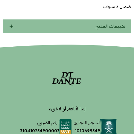
ضمان 3 سنوات
تقييمات المنتج
إما الأناقة, أو لا شيء
السجل التجاري
الرقم الضريبي
1010699549
310410254900003