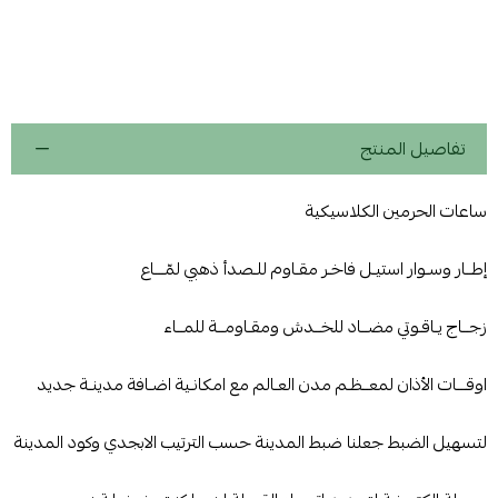
تفاصيل المنتج
ساعات الحرمين الكلاسيكية
إطــار وسـوار استيـل فاخـر مقـاوم للـصدأ ذهبي لمّـــاع
زجــاج يـاقـوتي مضــاد للخــدش ومقـاومــة للمــاء
اوقـــات الأذان لمعــظـم مدن العـالم مع امكانـية اضـافة مدينـة جديد
لتسهيل الضبط جعلنا ضبط المدينة حسب الترتيب الابجدي وكود المدينة