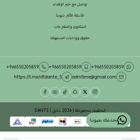
تواصل مع خبير الإهداء
الأسئلة الأكثر شيوعا
الشكاوى والمقترحات
حقوق وواجبات المستهلك
+966550205859
+966550205859
+966550205859
https://t.me/dtdante_5
adrstime@gmail.com
الحقوق محفوظة | 2026
دانتي | DANTE
نخدمك بعيوننا