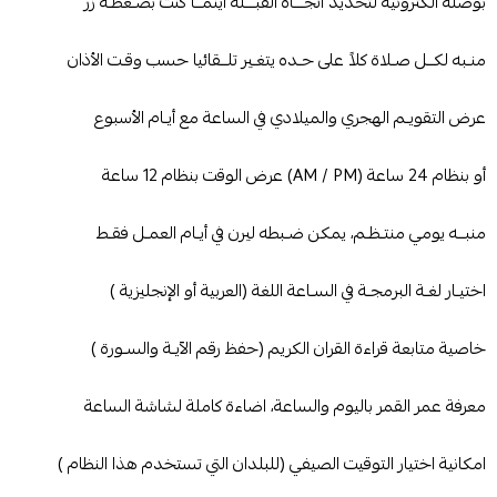
بوصلة الكترونية لتحديد اتجـــاه القبـــلة اينمــا كنت بضـغطـة زر
منـبه لكــل صـلاة كلاً على حـده يتغـير تلــقائيا حسب وقـت الأذان
عرض التقويـم الهجري والميلادي في الساعة مع أيـام الأسبوع
أو بنظام 24 ساعة (AM / PM) عرض الوقت بنظام 12 ساعة
منبــه يومي منتـظـم، يمكن ضـبطه ليرن في أيـام العمـل فقـط
اختيـار لغـة البرمجـة في السـاعة اللغة (العربية أو الإنجليزية )
خاصية متابعة قراءة القران الكريم (حفظ رقم الآيـة والسـورة )
معرفة عمر القمر باليوم والساعة، اضاءة كاملة لشاشة الساعة
امكانية اختيار التوقيت الصيفي (للبلدان التي تستخدم هذا النظام )