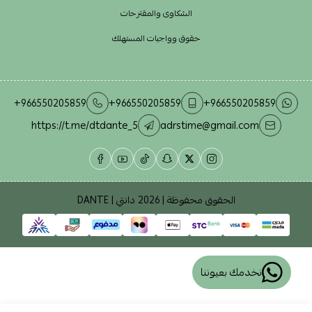
الشكاوى والمقترحات
حقوق وواجبات المستهلك
+966550205859
+966550205859
+966550205859
https://t.me/dtdante_5
adrstime@gmail.com
الحقوق محفوظة | 2026
دانتي | DANTE
نخدمك بعيوننا