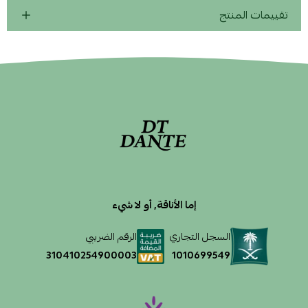
تقييمات المنتج
إما الأناقة, أو لا شيء
السجل التجاري
الرقم الضريبي
1010699549
310410254900003