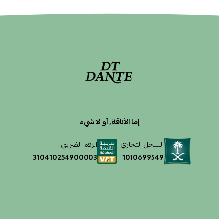
إما الأناقة, أو لا شيء
السجل التجاري
الرقم الضريبي
1010699549
310410254900003