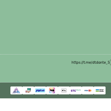
https://t.me/dtdante_5