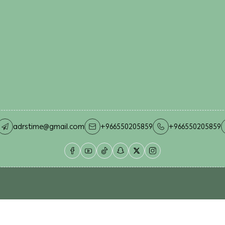
adrstime@gmail.com
+966550205859
+966550205859