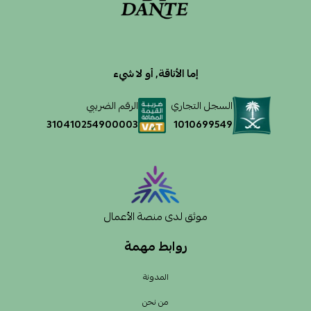
إما الأناقة, أو لا شيء
السجل التجاري
الرقم الضريبي
1010699549
310410254900003
موثق لدى منصة الأعمال
روابط مهمة
المدونة
من نحن