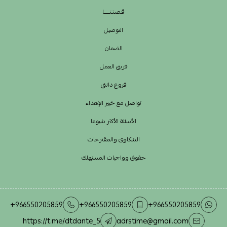
قـصـتـنــــــا
التوصيل
الضمان
فريق العمل
فروع دانتي
تواصل مع خبير الإهداء
الأسئلة الأكثر شيوعا
الشكاوى والمقترحات
حقوق وواجبات المستهلك
+966550205859
+966550205859
+966550205859
https://t.me/dtdante_5
adrstime@gmail.com