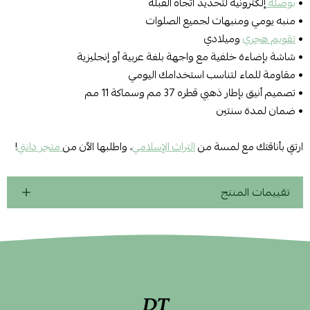
•
بوصلة
إلكترونية لتحديد اتجاه القبلة
• منبه يومي ومنبهات لجميع الصلوات
•
تقويم هجري
وميلادي
• شاشة بإضاءة خلفية مع واجهة بلغة عربية أو إنجليزية
• مقاومة للماء لتناسب استخدامك اليومي
• تصميم أنيق بإطار ذهبي قطره 37 مم وسماكة 11 مم
• ضمان لمدة سنتين
ارتقِ بأناقتك مع لمسة من
التراث الإسلامي
، واطلبها الآن من
متجر دانتي
!
تقييمات المنتج