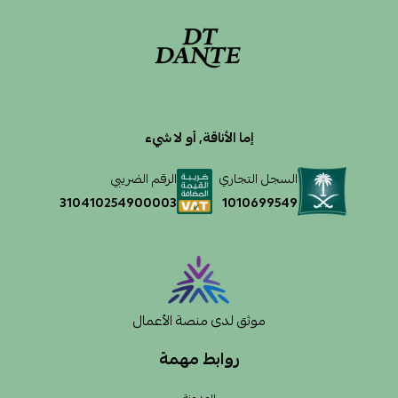
إما الأناقة, أو لا شيء
السجل التجاري
الرقم الضريبي
1010699549
310410254900003
موثق لدى منصة الأعمال
روابط مهمة
المدونة