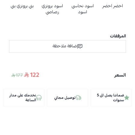
اخضر اخضر
اسود نحاسي
اسود برونزي
بني برونزي بني
اسود
رصاصي
المرفقات
إضافة ملاحظة
122
السعر
177
ضماننا يصل الى 5
نخدمك على مدار
توصيل مجاني
سنوات
الساعة