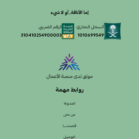
إما الأناقة, أو لا شيء
السجل التجاري
الرقم الضريبي
1010699549
310410254900003
موثق لدى منصة الأعمال
روابط مهمة
المدونة
من نحن
قـصـتـنــــــا
التوصيل