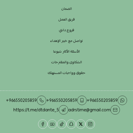
الضمان
فريق العمل
فروع دانتي
تواصل مع خبير الإهداء
الأسئلة الأكثر شيوعا
الشكاوى والمقترحات
حقوق وواجبات المستهلك
+966550205859
+966550205859
+966550205859
https://t.me/dtdante_5
adrstime@gmail.com