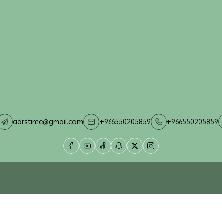
adrstime@gmail.com
+966550205859
+966550205859