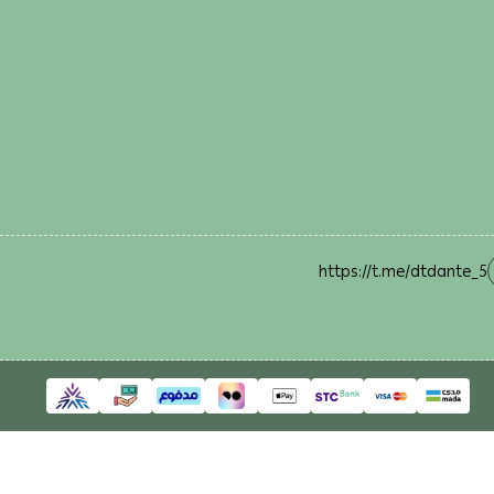
https://t.me/dtdante_5