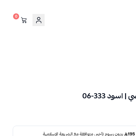
0
سود 333-06