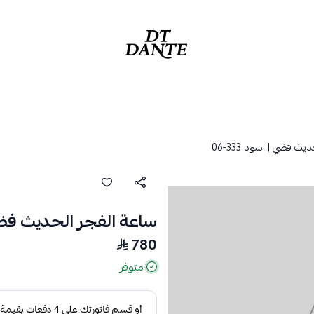
دانتي | DANTE
ث فضي | اسود 333-06
ساعة الفجر الحديث فضي | ا
780
متوفر