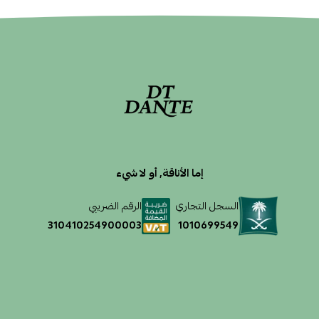
إما الأناقة, أو لا شيء
السجل التجاري
الرقم الضريبي
1010699549
310410254900003