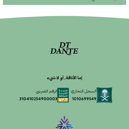
إما الأناقة, أو لا شيء
السجل التجاري
الرقم الضريبي
1010699549
310410254900003