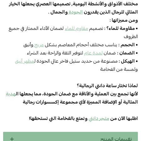
مختلف الأذواق والأنشطة اليومية, تصميمها العصري يجعلها الخيار
المثالي للرجال الذين يقدرون
الجودة
والجمال .
ومن مميزاتها :
• مقاومة للماء؟ :
تصميم
مقاوم للماء
لضمان الأداء الممتاز في جميع
الظروف
• الحجم :
يناسب مختلف أحجام المعاصم بشكل
مريح
وأنيق
• الضمان :
ضمان
لمدة عام
لتوفير الثقة والراحة بعد الشراء
• الهيكل :
مصنوعة من حديد ستيل فاخر عالي الجودة ل
مظهر أنيق
ولمسة من الفخامة
لماذا تختار ساعة دانتي الرجالية؟
لأنها تجمع بين العملية والأناقة مع ضمان الجودة، مما يجعلها ال
هدية
المثالية أو الإضافة المميزة لأي مجموعة إكسسوارات رجالية
اطلبها الآن من
متجر دانتي
وتمتع بالفخامة التي تستحقها!
تقييمات المنتج