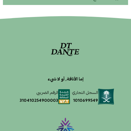
إما الأناقة, أو لا شيء
السجل التجاري
الرقم الضريبي
1010699549
310410254900003