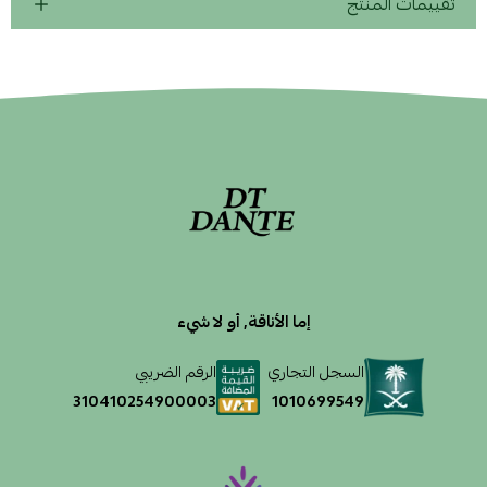
تقييمات المنتج
إما الأناقة, أو لا شيء
السجل التجاري
الرقم الضريبي
1010699549
310410254900003