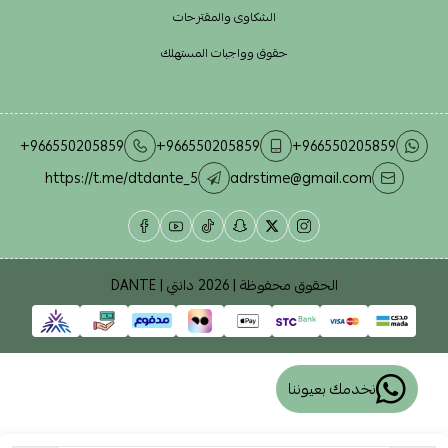
الشكاوى والمقترحات
حقوق وواجبات المستهلك
+966550205859
+966550205859
+966550205859
https://t.me/dtdante_5
adrstime@gmail.com
الحقوق محفوظة | 2026
دانتي | DANTE
نخدمك بعيوننا