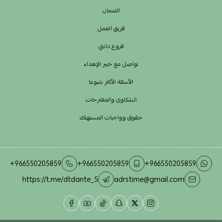
الضمان
فريق العمل
فروع دانتي
تواصل مع خبير الإهداء
الأسئلة الأكثر شيوعا
الشكاوى والمقترحات
حقوق وواجبات المستهلك
+966550205859
+966550205859
+966550205859
https://t.me/dtdante_5
adrstime@gmail.com