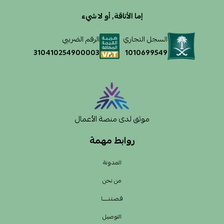
إما الأناقة, أو لا شيء
السجل التجاري
الرقم الضريبي
1010699549
310410254900003
موثق لدى منصة الأعمال
روابط مهمة
المدونة
من نحن
قـصـتـنــــــا
التوصيل