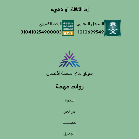
إما الأناقة, أو لا شيء
السجل التجاري
الرقم الضريبي
1010699549
310410254900003
موثق لدى منصة الأعمال
روابط مهمة
المدونة
من نحن
قـصـتـنــــــا
التوصيل