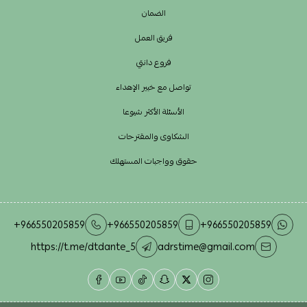
الضمان
فريق العمل
فروع دانتي
تواصل مع خبير الإهداء
الأسئلة الأكثر شيوعا
الشكاوى والمقترحات
حقوق وواجبات المستهلك
+966550205859
+966550205859
+966550205859
https://t.me/dtdante_5
adrstime@gmail.com