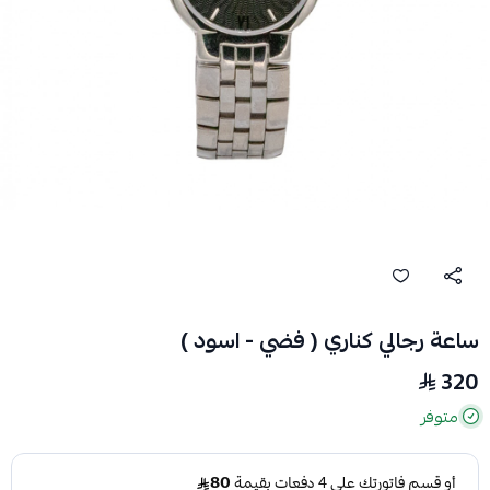
ساعة رجالي كناري ( فضي - اسود )
320
متوفر