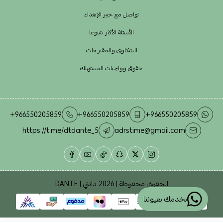
تواصل مع خبير الإهداء
الأسئلة الأكثر شيوعا
الشكاوى والمقترحات
حقوق وواجبات المستهلك
+966550205859
+966550205859
+966550205859
https://t.me/dtdante_5
adrstime@gmail.com
الحقوق محفوظة | 2026
دانتي | DANTE
نخدمك بعيوننا