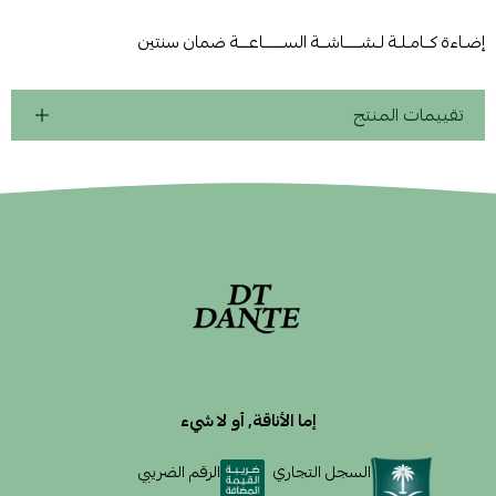
إضـاءة كــامـلـة لـشـــــاشــة الســــــاعـــة ضمان سنتين
تقييمات المنتج
إما الأناقة, أو لا شيء
السجل التجاري
الرقم الضريبي