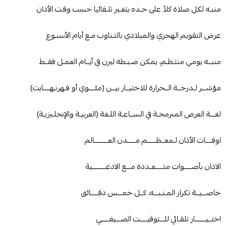
منبـه لكل صلاة كلاً على حـده يتغـير تلـقائيا حسب وقـت الأذان
عرض التقويم الهجري والميلادي بالتـناوب مـع أيام الأسبـوع
منبــه يومي منتـظـم، يمكن ضـبـطه ليرن في أيــام العمـل فقــط
مؤشـــر لـدرجــة الــحرارة للاختيــار بيــن (مئــــوي أو فـهرنـهــــايت)
لغـــة العرض المبرمجـة في الســاعـة اللـغة (العربيـة والإنجلـيزيـة)
اوقــــات الأذان لـمعــظــــــم مـــــدن العـــــــــالم
الاذان بأصـــــوات متـــــعـددة مـــع الادعـــــــــية
خاصـــيــة تكرار المـنـبـــه، كــل خمـــس دقـــــائق
اختــيـــــــار تلقـائي للـــتوقيـــــت الصـــيفـــــي