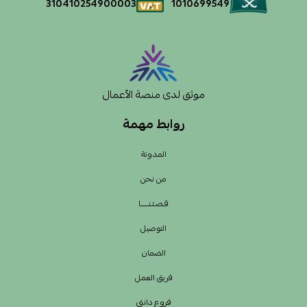
1010699549
310410254900003
موثق لدى منصة الأعمال
روابط مهمة
المدونة
من نحن
قـصـتـنــــــا
التوصيل
الضمان
فريق العمل
فروع دانتي