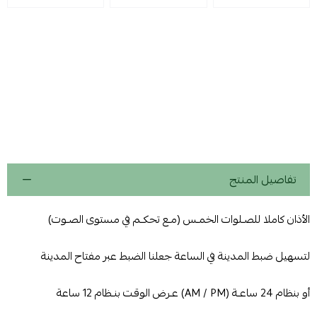
تفاصيل المنتج
الأذان كاملا للصـلوات الخمـس (مـع تحكـم في مستوى الصـوت)
لتسهيل ضبط المدينة في الساعة جعلنا الضبط عبر مفتاح المدينة
أو بنظام 24 ساعـة (AM / PM) عـرض الوقـت بنـظام 12 ساعة