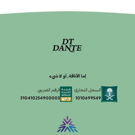
إما الأناقة, أو لا شيء
السجل التجاري
الرقم الضريبي
1010699549
310410254900003