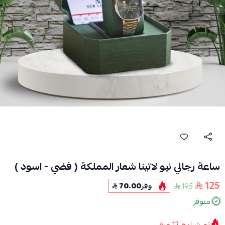
ساعة رجالي نيو لاتينا شعار المملكة ( فضي - اسود )
125
195
وفر
70.00
متوفر
تم شراءه
12
مرة