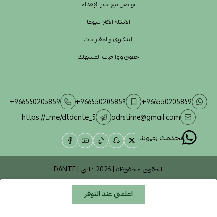
تواصل مع خبير الإهداء
الأسئلة الأكثر شيوعا
الشكاوى والمقترحات
حقوق وواجبات المستهلك
+966550205859
+966550205859
+966550205859
https://t.me/dtdante_5
adrstime@gmail.com
نخدمك بعيوننا
الحقوق محفوظة | 2026
دانتي | DANTE
اعلمني عند التوفر