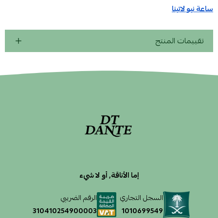
ساعة نيو لاتينا
تقييمات المنتج
إما الأناقة, أو لا شيء
السجل التجاري
الرقم الضريبي
1010699549
310410254900003