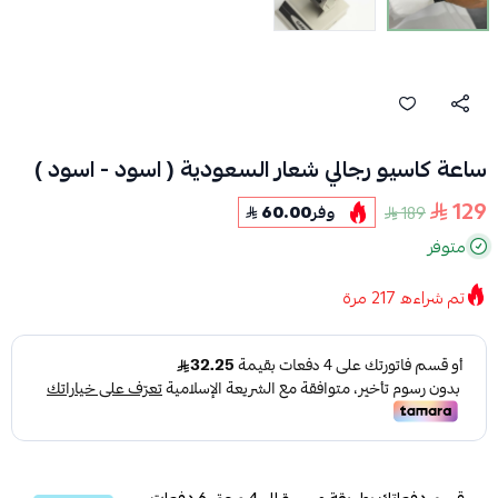
ساعة كاسيو رجالي شعار السعودية ( اسود - اسود )
129
189
وفر
60.00
متوفر
تم شراءه
217
مرة