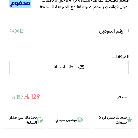
قسم دفعاتك بطريقة ميسرة إلى 4 وحتى 6 دفعات،
بدون فوائد أو رسوم. متوافقة مع الشريعة السمحة
رقم الموديل
940012
المرفقات
إضافة ملاحظة
129
السعر
189
ضماننا يصل الى 5
نخدمك على مدار
توصيل مجاني
سنوات
الساعة