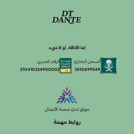
إما الأناقة, أو لا شيء
السجل التجاري
الرقم الضريبي
1010699549
310410254900003
موثق لدى منصة الأعمال
روابط مهمة