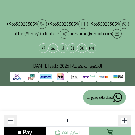
+966550205859
+966550205859
+966550205859
https://t.me/dtdante_5
adrstime@gmail.com
الحقوق محفوظة | 2026
دانتي | DANTE
نخدمك بعيوننا
اشتري الآن