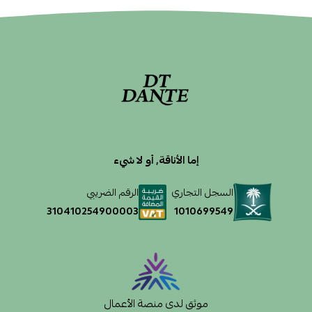
إما الأناقة, أو لا شيء
السجل التجاري
الرقم الضريبي
1010699549
310410254900003
موثق لدى منصة الأعمال