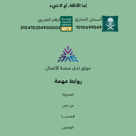
إما الأناقة, أو لا شيء
السجل التجاري
الرقم الضريبي
1010699549
310410254900003
موثق لدى منصة الأعمال
روابط مهمة
المدونة
من نحن
قـصـتـنــــــا
التوصيل