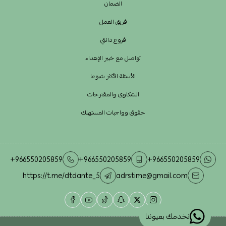
الضمان
فريق العمل
فروع دانتي
تواصل مع خبير الإهداء
الأسئلة الأكثر شيوعا
الشكاوى والمقترحات
حقوق وواجبات المستهلك
+966550205859
+966550205859
+966550205859
https://t.me/dtdante_5
adrstime@gmail.com
نخدمك بعيوننا