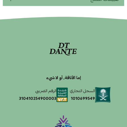
إما الأناقة, أو لا شيء
السجل التجاري
الرقم الضريبي
1010699549
310410254900003