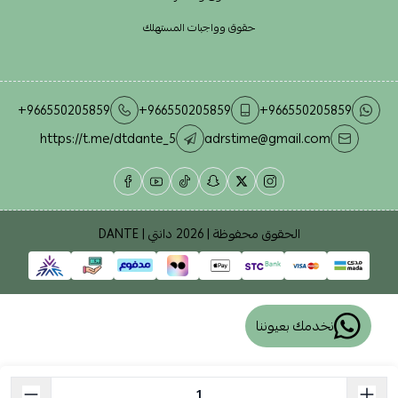
حقوق وواجبات المستهلك
+966550205859
+966550205859
+966550205859
https://t.me/dtdante_5
adrstime@gmail.com
الحقوق محفوظة | 2026
دانتي | DANTE
نخدمك بعيوننا