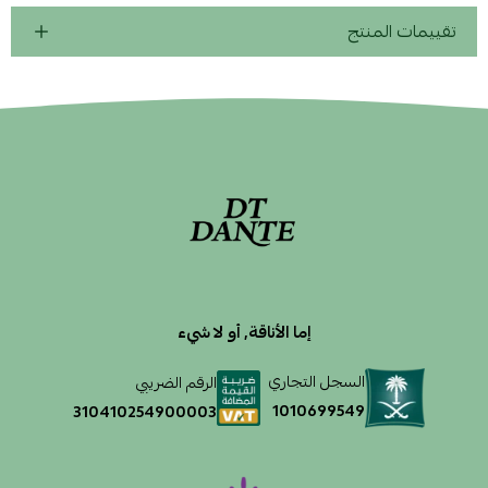
تقييمات المنتج
إما الأناقة, أو لا شيء
السجل التجاري
الرقم الضريبي
1010699549
310410254900003