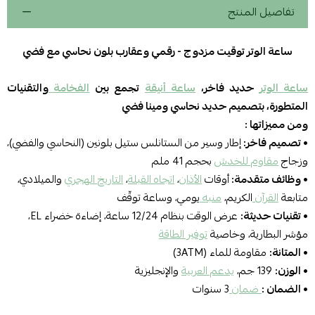
تفاصيل المنتج
ساعة الوتر توقيت مزدوج - رقمي وعقارب بلون نحاسي مع فضي
ساعة الوتر
حديد فاخر،
ساعة أنيقة
تجمع بين
الفخامة
والتقنيات
المتطورة، بتصميم حديد نحاسي ومينا فضي
ومن مميزاتها :
• تصميم فاخر:
إطار وسير من الستانلس ستيل بلونين (النحاسي والفضي)،
وزجاج
مقاوم للخدش
بحجم 41 ملم
• وظائف متقدمة:
أوقات
الأذان
،
اتجاه القبلة
،
التاريخ الهجري
والميلادي،
متابعة
القرآن
الكريم،
منبه
يومي، وساعة توقّف
• تقنيات حديثة:
عرض الوقت بنظام 12/24 ساعة، إضاءة خضراء EL،
مؤشر البطارية، وخاصية
توفير الطاقة
• المتانة:
مقاومة للماء (3ATM)
• الوزن:
139 جم،
يدعم العربية
والإنجليزية
• الضمان :
ضمان
3 سنوات